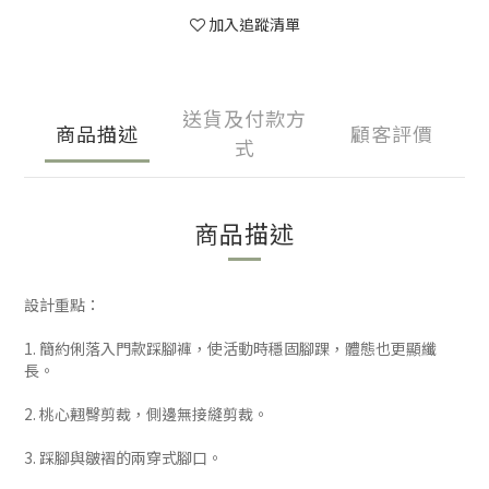
加入追蹤清單
送貨及付款方
商品描述
顧客評價
式
商品描述
設計重點：
1. 簡約俐落入門款踩腳褲，使活動時穩固腳踝，體態也更顯纖
長。
2. 桃心翹臀剪裁，側邊無接縫剪裁。
3. 踩腳與皺褶的兩穿式腳口。