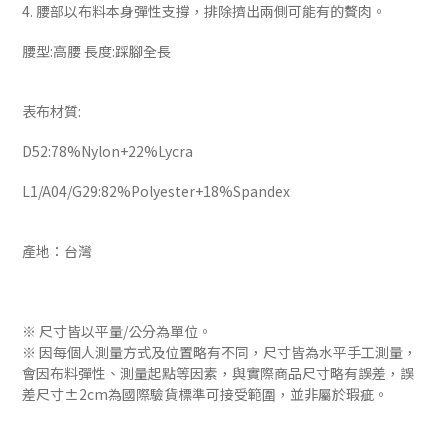
4. 腰部以布料本身彈性支撐，排除擠出兩側可能有的贅肉。
腰型:高腰 長度:踩腳全長
表布材質:
D52:78%Nylon+22%Lycra
L1/A04/G29:82%Polyester+18%Spandex
產地：台灣
※ 尺寸皆以平量/公分為單位。
※ 因每個人測量方式及位置略有不同，尺寸皆為水平手工測量，
會因布料彈性、測量起點等因素，與實際商品尺寸略有誤差，誤
差尺寸±2cm為國際驗貨標準可接受範圍，並非屬於瑕疵。