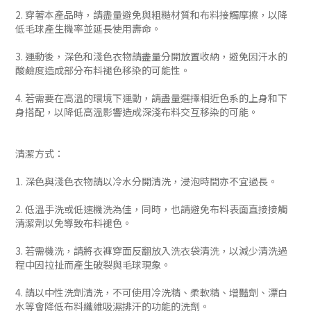
2. 穿著本產品時，請盡量避免與粗糙材質和布料接觸摩擦，以降
低毛球產生機率並延長使用壽命。
3. 運動後，深色和淺色衣物請盡量分開放置收納，避免因汗水的
酸鹼度造成部分布料褪色移染的可能性。
4. 若需要在高溫的環境下運動，請盡量選擇相近色系的上身和下
身搭配，以降低高溫影響造成深淺布料交互移染的可能。
清潔方式：
1. 深色與淺色衣物請以冷水分開清洗，浸泡時間亦不宜過長。
2. 低溫手洗或低速機洗為佳，同時，也請避免布料表面直接接觸
清潔劑以免導致布料褪色。
3. 若需機洗，請將衣褲穿面反翻放入洗衣袋清洗，以減少清洗過
程中因拉扯而產生破裂與毛球現象。
4. 請以中性洗劑清洗，不可使用冷洗精、柔軟精、增豔劑、漂白
水等會降低布料纖維吸濕排汗的功能的洗劑。