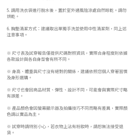
5. 請用洗衣袋進行脫水後，置於室外通風陰涼處自然晾乾。請勿
烘乾。
6. 胸墊清潔方式：建議取出單獨手洗並使用中性清潔劑，同上述
注意事項。
※ 尺寸表及試穿報告僅提供尺碼對照資訊，實際合身程度則依據
各款設計與各自身型會有所不同。
※ 身高、體重與尺寸沒有絕對的關係，建議依照您個人穿著習慣
及身形選購。
※ 尺寸也會因商品材質、彈性、設計不同，可能會與實際尺寸略
有誤差。
※ 產品顏色會因螢幕顯示器及拍攝技巧不同而略有差異，實際顏
色請以實品為主。
※ 試穿時請特別小心，若衣物上沾有粉妝時，請恕無法接受退
貨。