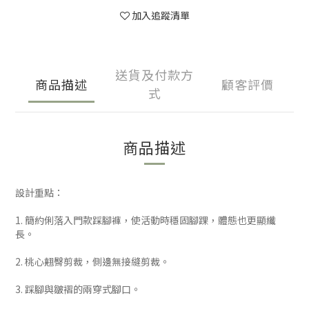
加入追蹤清單
送貨及付款方
商品描述
顧客評價
式
商品描述
設計重點：
1. 簡約俐落入門款踩腳褲，使活動時穩固腳踝，體態也更顯纖
長。
2. 桃心翹臀剪裁，側邊無接縫剪裁。
3. 踩腳與皺褶的兩穿式腳口。