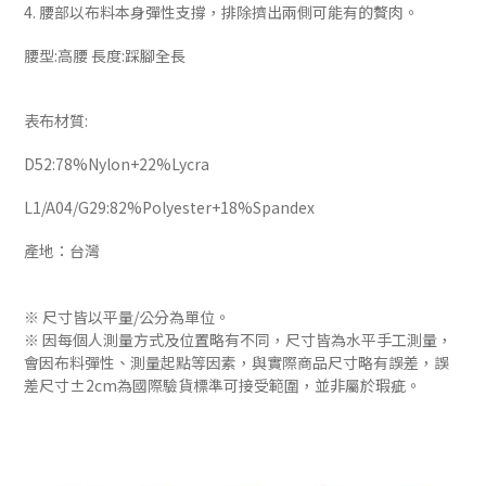
4. 腰部以布料本身彈性支撐，排除擠出兩側可能有的贅肉。
腰型:高腰 長度:踩腳全長
表布材質:
D52:78%Nylon+22%Lycra
L1/A04/G29:82%Polyester+18%Spandex
產地：台灣
※ 尺寸皆以平量/公分為單位。
※ 因每個人測量方式及位置略有不同，尺寸皆為水平手工測量，
會因布料彈性、測量起點等因素，與實際商品尺寸略有誤差，誤
差尺寸±2cm為國際驗貨標準可接受範圍，並非屬於瑕疵。