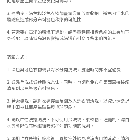
低毛球產生機率並延長使用壽命。
3. 運動後，深色和淺色衣物請盡量分開放置收納，避免因汗水的
酸鹼度造成部分布料褪色移染的可能性。
4. 若需要在高溫的環境下運動，請盡量選擇相近色系的上身和下
身搭配，以降低高溫影響造成深淺布料交互移染的可能。
清潔方式：
1. 深色與淺色衣物請以冷水分開清洗，浸泡時間亦不宜過長。
2. 低溫手洗或低速機洗為佳，同時，也請避免布料表面直接接觸
清潔劑以免導致布料褪色。
3. 若需機洗，請將衣褲穿面反翻放入洗衣袋清洗，以減少清洗過
程中因拉扯而產生破裂與毛球現象。
4. 請以中性洗劑清洗，不可使用冷洗精、柔軟精、增豔劑、漂白
水等會降低布料纖維吸濕排汗的功能的洗劑。
5. 請用洗衣袋進行脫水後，置於室外通風陰涼處自然晾乾。請勿