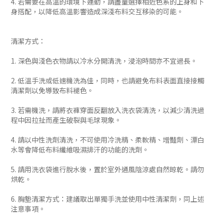
4. 若需要在高溫的環境下運動，請盡量選擇相近色系的上身和下
身搭配，以降低高溫影響造成深淺布料交互移染的可能。
清潔方式：
1. 深色與淺色衣物請以冷水分開清洗，浸泡時間亦不宜過長。
2. 低溫手洗或低速機洗為佳，同時，也請避免布料表面直接接觸
清潔劑以免導致布料褪色。
3. 若需機洗，請將衣褲穿面反翻放入洗衣袋清洗，以減少清洗過
程中因拉扯而產生破裂與毛球現象。
4. 請以中性洗劑清洗，不可使用冷洗精、柔軟精、增豔劑、漂白
水等會降低布料纖維吸濕排汗的功能的洗劑。
5. 請用洗衣袋進行脫水後，置於室外通風陰涼處自然晾乾。請勿
烘乾。
6. 胸墊清潔方式：建議取出單獨手洗並使用中性清潔劑，同上述
注意事項。