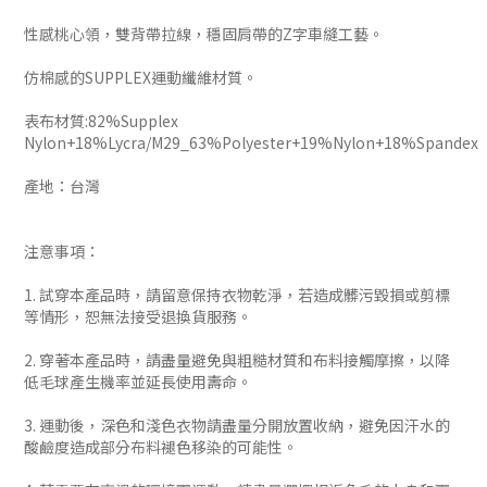
性感桃心領，雙背帶拉線，穩固肩帶的Z字車縫工藝。
仿棉感的SUPPLEX運動纖維材質。
表布材質:82%Supplex
Nylon+18%Lycra/M29_63%Polyester+19%Nylon+18%Spandex
產地：台灣
注意事項：
1. 試穿本產品時，請留意保持衣物乾淨，若造成髒污毀損或剪標
等情形，恕無法接受退換貨服務。
2. 穿著本產品時，請盡量避免與粗糙材質和布料接觸摩擦，以降
低毛球產生機率並延長使用壽命。
3. 運動後，深色和淺色衣物請盡量分開放置收納，避免因汗水的
酸鹼度造成部分布料褪色移染的可能性。