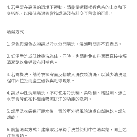
4. 若需要在高溫的環境下運動，請盡量選擇相近色系的上身和下
身搭配，以降低高溫影響造成深淺布料交互移染的可能。
清潔方式：
1. 深色與淺色衣物請以冷水分開清洗，浸泡時間亦不宜過長。
2. 低溫手洗或低速機洗為佳，同時，也請避免布料表面直接接觸
清潔劑以免導致布料褪色。
3. 若需機洗，請將衣褲穿面反翻放入洗衣袋清洗，以減少清洗過
程中因拉扯而產生破裂與毛球現象。
4. 請以中性洗劑清洗，不可使用冷洗精、柔軟精、增豔劑、漂白
水等會降低布料纖維吸濕排汗的功能的洗劑。
5. 請用洗衣袋進行脫水後，置於室外通風陰涼處自然晾乾。請勿
烘乾。
6. 胸墊清潔方式：建議取出單獨手洗並使用中性清潔劑，同上述
注意事項。