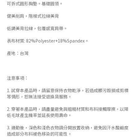
可拆式圓形胸墊。基礎圓領。
健美削肩，階梯式拉線美背
低調美背拉線，包覆感寬肩帶。
表布材質: 82%Polyester+18%Spandex。
產地：台灣
注意事項：
1. 試穿本產品時，請留意保持衣物乾淨，若造成髒污毀損或剪標
等情形，恕無法接受退換貨服務。
2. 穿著本產品時，請盡量避免與粗糙材質和布料接觸摩擦，以降
低毛球產生機率並延長使用壽命。
3. 運動後，深色和淺色衣物請分開放置收納，避免因汗水酸鹼度
造成部分布料褪色移染的可能性。