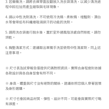
3. 若需機洗，請將衣褲穿面反翻放入洗衣袋清洗，以減少清洗過
程中因拉扯而產生破裂與毛球現象。
4. 請以中性洗劑清洗，不可使用冷洗精、柔軟精、增豔劑、漂白
水等會降低布料纖維吸濕排汗的功能的洗劑。
5. 請用洗衣袋進行脫水後，置於室外通風陰涼處自然晾乾。請勿
烘乾。
6. 胸墊清潔方式：建議取出單獨手洗並使用中性清潔劑，同上述
注意事項。
※ 尺寸表及試穿報告僅提供尺碼對照資訊，實際合身程度則依據
各款設計與各自身型會有所不同。
※ 身高、體重與尺寸沒有絕對的關係，建議依照您個人穿著習慣
及身形選購。
※ 尺寸也會因商品材質、彈性、設計不同，可能會與實際尺寸略
有誤差。