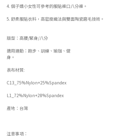
4. 個子嬌小女性可參考的服貼褲口八分褲。
5. 舒柔服貼衣料，高密度織法與雙面陶瓷磨毛技術。
版型：高腰/緊身/八分
適用運動：跑步、訓練、瑜珈、健
身。
表布材質:
C13_75%Nylon+25%Spandex
L1_72%Nylon+28%Spandex
產地：台灣
注意事項：