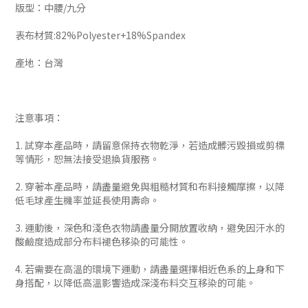
版型：中腰/九分
表布材質:82%Polyester+18%Spandex
產地：台灣
注意事項：
1. 試穿本產品時，請留意保持衣物乾淨，若造成髒污毀損或剪標
等情形，恕無法接受退換貨服務。
2. 穿著本產品時，請盡量避免與粗糙材質和布料接觸摩擦，以降
低毛球產生機率並延長使用壽命。
3. 運動後，深色和淺色衣物請盡量分開放置收納，避免因汗水的
酸鹼度造成部分布料褪色移染的可能性。
4. 若需要在高溫的環境下運動，請盡量選擇相近色系的上身和下
身搭配，以降低高溫影響造成深淺布料交互移染的可能。