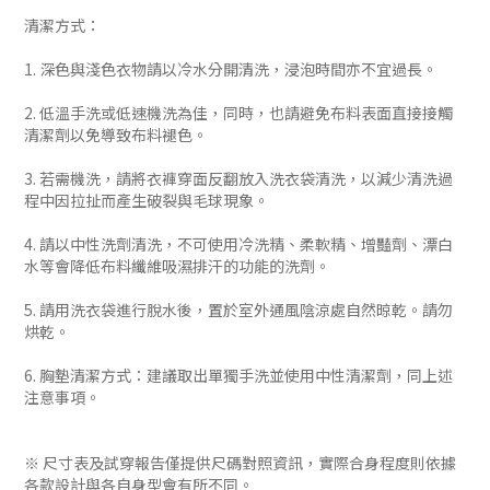
清潔方式：
1. 深色與淺色衣物請以冷水分開清洗，浸泡時間亦不宜過長。
2. 低溫手洗或低速機洗為佳，同時，也請避免布料表面直接接觸
清潔劑以免導致布料褪色。
3. 若需機洗，請將衣褲穿面反翻放入洗衣袋清洗，以減少清洗過
程中因拉扯而產生破裂與毛球現象。
4. 請以中性洗劑清洗，不可使用冷洗精、柔軟精、增豔劑、漂白
水等會降低布料纖維吸濕排汗的功能的洗劑。
5. 請用洗衣袋進行脫水後，置於室外通風陰涼處自然晾乾。請勿
烘乾。
6. 胸墊清潔方式：建議取出單獨手洗並使用中性清潔劑，同上述
注意事項。
※ 尺寸表及試穿報告僅提供尺碼對照資訊，實際合身程度則依據
各款設計與各自身型會有所不同。