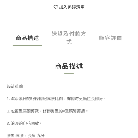
加入追蹤清單
送貨及付款方
商品描述
顧客評價
式
商品描述
設計重點：
1. 潔淨素雅的線條搭配高腰比例，穿搭時更顯拉長修身。
2. 包覆型高腰剪裁，修飾臀型的V型蹺臀剪接。
3.
浪漫的印花圖紋。
腰型:高腰，長度:九分。