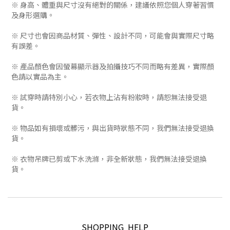
※ 身高、體重與尺寸沒有絕對的關係，建議依照您個人穿著習慣
及身形選購。
※ 尺寸也會因商品材質、彈性、設計不同，可能會與實際尺寸略
有誤差。
※ 產品顏色會因螢幕顯示器及拍攝技巧不同而略有差異，實際顏
色請以實品為主。
※ 試穿時請特別小心，若衣物上沾有粉妝時，請恕無法接受退
貨。
※ 物品如有損壞或髒污，與出貨時狀態不同，我們無法接受退換
貨。
※ 衣物吊牌已剪或下水洗滌，非全新狀態，我們無法接受退換
貨。
SHOPPING HELP