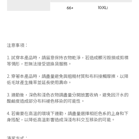
注意事項：
1. 試穿本產品時，請留意保持衣物乾淨，若造成髒污毀損或剪標
等情形，恕無法接受退換貨服務。
2. 穿著本產品時，請盡量避免與粗糙材質和布料接觸摩擦，以降
低毛球產生機率並延長使用壽命。
3. 運動後，深色和淺色衣物請盡量分開放置收納，避免因汗水的
酸鹼度造成部分布料褪色移染的可能性。
4. 若需要在高溫的環境下運動，請盡量選擇相近色系的上身和下
身搭配，以降低高溫影響造成深淺布料交互移染的可能。
清潔方式：