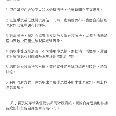
1. 深色與淺色衣物請以冷水分開清洗，浸泡時間亦不宜過長。
2. 低溫手洗或低速機洗為佳，同時，也請避免布料表面直接接觸
清潔劑以免導致布料褪色。
3. 若需機洗，請將衣褲穿面反翻放入洗衣袋清洗，以減少清洗過
程中因拉扯而產生破裂與毛球現象。
4. 請以中性洗劑清洗，不可使用冷洗精、柔軟精、增豔劑、漂白
水等會降低布料纖維吸濕排汗的功能的洗劑。
5. 請用洗衣袋進行脫水後，置於室外通風陰涼處自然晾乾。請勿
烘乾。
6. 胸墊清潔方式：建議取出單獨手洗並使用中性清潔劑，同上述
注意事項。
※ 尺寸表及試穿報告僅提供尺碼對照資訊，實際合身程度則依據
各款設計與各自身型會有所不同。