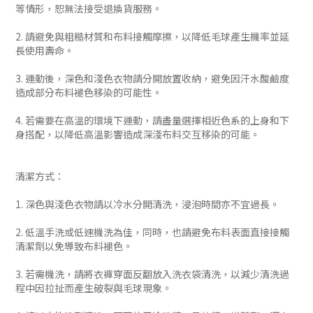
等情形，恕無法接受退換貨服務。
2. 請避免與粗糙材質和布料接觸摩擦，以降低毛球產生機率並延
長使用壽命。
3. 運動後，深色和淺色衣物請分開放置收納，避免因汗水酸鹼度
造成部分布料褪色移染的可能性。
4. 若需要在高溫的環境下運動，請盡量選擇相近色系的上身和下
身搭配，以降低高溫影響造成深淺布料交互移染的可能。
清潔方式：
1. 深色與淺色衣物請以冷水分開清洗，浸泡時間亦不宜過長。
2. 低溫手洗或低速機洗為佳，同時，也請避免布料表面直接接觸
清潔劑以免導致布料褪色。
3. 若需機洗，請將衣褲穿面反翻放入洗衣袋清洗，以減少清洗過
程中因拉扯而產生破裂與毛球現象。