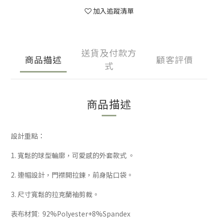
加入追蹤清單
送貨及付款方
商品描述
顧客評價
式
商品描述
設計重點：
1. 寬鬆的球型輪廓，可愛感的外套款式 。
2. 連帽設計，門襟開拉鍊，前身貼口袋。
3. 尺寸寬鬆的拉克蘭袖剪裁。
表布材質: 92%Polyester+8%Spandex