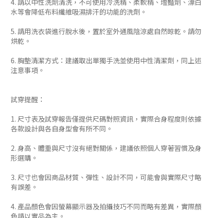
4. 請以中性洗劑清洗，不可使用冷洗精、柔軟精、增豔劑、漂白
水等會降低布料纖維吸濕排汗的功能的洗劑。
5. 請用洗衣袋進行脫水後，置於室外通風陰涼處自然晾乾。請勿
烘乾。
6. 胸墊清潔方式：建議取出單獨手洗並使用中性清潔劑，同上述
注意事項。
試穿提醒：
1. 尺寸表及試穿報告僅提供尺碼對照資訊，實際合身程度則依據
各款設計與各自身型會有所不同。
2. 身高、體重與尺寸沒有絕對關係，建議依照個人穿著習慣及身
形選購。
3. 尺寸也會因商品材質、彈性、設計不同，可能會與實際尺寸略
有誤差。
4. 產品顏色會因螢幕顯示器及拍攝技巧不同而略有差異，實際顏
色請以實品為主。