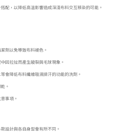
下身搭配，以降低高溫影響造成深淺布料交互移染的可能。
清潔劑以免導致布料褪色。
程中因拉扯而產生破裂與毛球現象。
白水等會降低布料纖維吸濕排汗的功能的洗劑。
烘乾。
注意事項。
各款設計與各自身型會有所不同。