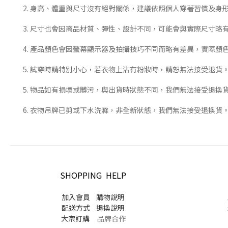
2. 身高、體重與尺寸沒有絕對關係，建議依照個人穿著習慣及身
3. 尺寸也會因商品材質、彈性、設計不同，可能會與實際尺寸略
4. 產品顏色會因螢幕顯示器及拍攝技巧不同而略有差異，實際顏
5. 試穿時請特別小心，若衣物上沾有粉妝時，請恕無法接受退貨
5. 物品如有損壞或髒污，與出貨時狀態不同，我們無法接受退換
6. 衣物吊牌已剪或下水洗滌，非全新狀態，我們無法接受退換貨
SHOPPING HELP
加入會員
購物說明
配送方式
退換說明
大宗訂購
品牌合作