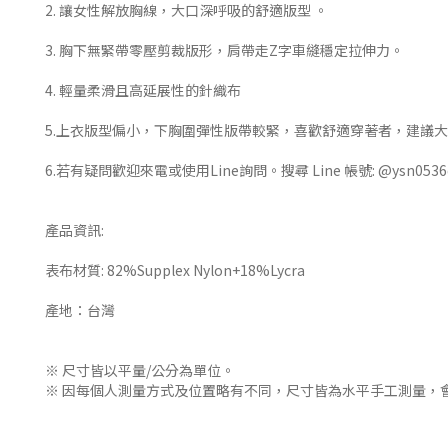
2. 讓女性解放胸線，大口深呼吸的舒適版型 。
3. 胸下無緊帶零壓剪裁版形，肩帶走Z字車縫穩定拉伸力。
4. 輕量柔滑且高延展性的針織布
5.上衣版型偏小，下胸圍彈性版帶較緊，喜歡舒適穿著者，建議
6.若有疑問歡迎來電或使用Line詢問。搜尋 Line 帳號: @ysn0536
產品資訊:
表布材質: 82%Supplex Nylon+18%Lycra
產地：台灣
※ 尺寸皆以平量/公分為單位。
※ 因每個人測量方式及位置略有不同，尺寸皆為水平手工測量，