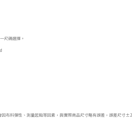
大一尺碼選擇。
d
會因布料彈性、測量起點等因素，與實際商品尺寸略有誤差，誤差尺寸±