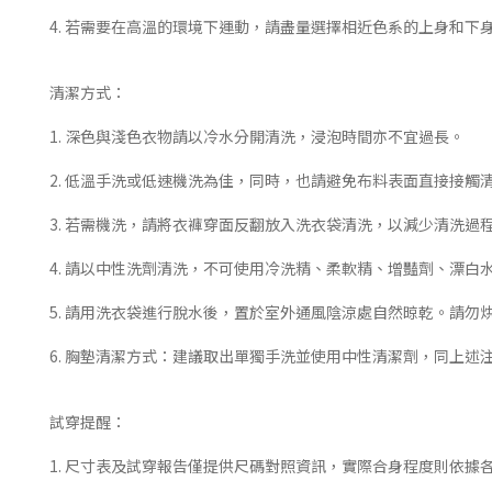
4. 若需要在高溫的環境下運動，請盡量選擇相近色系的上身和
清潔方式：
1. 深色與淺色衣物請以冷水分開清洗，浸泡時間亦不宜過長。
2. 低溫手洗或低速機洗為佳，同時，也請避免布料表面直接接觸
3. 若需機洗，請將衣褲穿面反翻放入洗衣袋清洗，以減少清洗過
4. 請以中性洗劑清洗，不可使用冷洗精、柔軟精、增豔劑、漂
5. 請用洗衣袋進行脫水後，置於室外通風陰涼處自然晾乾。請勿
6. 胸墊清潔方式：建議取出單獨手洗並使用中性清潔劑，同上述
試穿提醒：
1. 尺寸表及試穿報告僅提供尺碼對照資訊，實際合身程度則依據