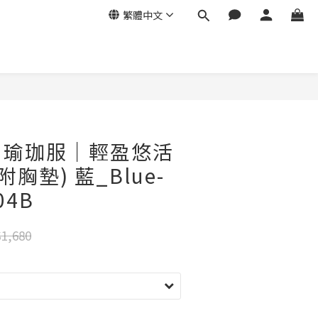
繁體中文
ga｜瑜珈服｜輕盈悠活
附胸墊) 藍_Blue-
04B
1,680