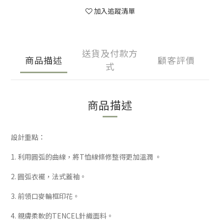
加入追蹤清單
送貨及付款方
商品描述
顧客評價
式
商品描述
設計重點：
1. 利用圓弧的曲線，將T恤線條修整得更加溫潤 。
2. 圓弧衣襬，法式蓋袖。
3. 前領口麥輪框印花。
4. 親膚柔軟的TENCEL針織面料。