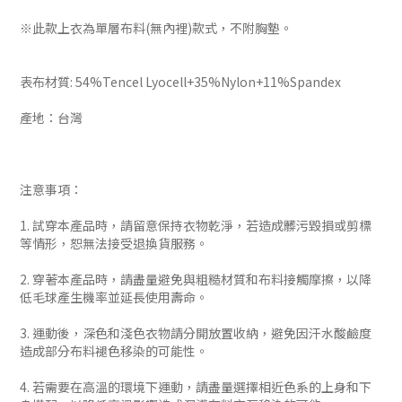
※此款上衣為單層布料(無內裡)款式，不附胸墊。
表布材質: 54%Tencel Lyocell+35%Nylon+11%Spandex
產地：台灣
注意事項：
1. 試穿本產品時，請留意保持衣物乾淨，若造成髒污毀損或剪標
等情形，恕無法接受退換貨服務。
2. 穿著本產品時，請盡量避免與粗糙材質和布料接觸摩擦，以降
低毛球產生機率並延長使用壽命。
3. 運動後，深色和淺色衣物請分開放置收納，避免因汗水酸鹼度
造成部分布料褪色移染的可能性。
4. 若需要在高溫的環境下運動，請盡量選擇相近色系的上身和下