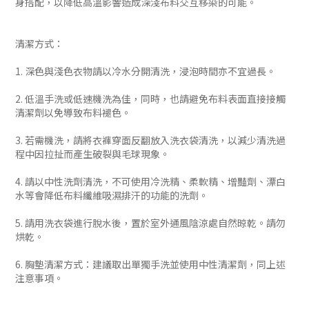
身搭配，以降低高溫影響造成深淺布料交互移染的可能。
清潔方式：
1. 深色與淺色衣物請以冷水分開清洗，浸泡時間亦不宜過長。
2. 低溫手洗或低速機洗為佳，同時，也請避免布料表面直接接觸
清潔劑以免導致布料褪色。
3. 若需機洗，請將衣褲穿面反翻放入洗衣袋清洗，以減少清洗過
程中因拉扯而產生破裂與毛球現象。
4. 請以中性洗劑清洗，不可使用冷洗精、柔軟精、增豔劑、漂白
水等會降低布料纖維吸濕排汗的功能的洗劑。
5. 請用洗衣袋進行脫水後，置於室外通風陰涼處自然晾乾。請勿
烘乾。
6. 胸墊清潔方式：建議取出單獨手洗並使用中性清潔劑，同上述
注意事項。