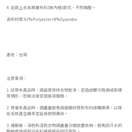
4. 此款上衣為單層布料(無內裡)款式，不附胸墊。
表布材質:92%Polyester+8%Spandex
產地：台灣
注意事項：
1. 試穿本產品時，請留意保持衣物乾淨，若造成髒污毀損或剪標
等情形，恕無法接受退換貨服務。
2. 穿著本產品時，請盡量避免與粗糙材質和布料接觸摩擦，以降
低毛球產生機率並延長使用壽命。
3. 運動後，深色和淺色衣物請盡量分開放置收納，避免因汗水的
酸鹼度造成部分布料褪色移染的可能性。