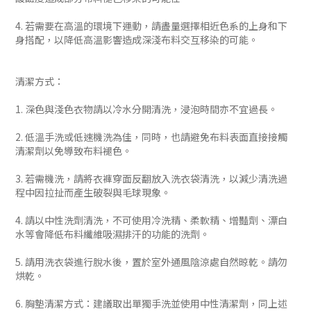
4. 若需要在高溫的環境下運動，請盡量選擇相近色系的上身和下
身搭配，以降低高溫影響造成深淺布料交互移染的可能。
清潔方式：
1. 深色與淺色衣物請以冷水分開清洗，浸泡時間亦不宜過長。
2. 低溫手洗或低速機洗為佳，同時，也請避免布料表面直接接觸
清潔劑以免導致布料褪色。
3. 若需機洗，請將衣褲穿面反翻放入洗衣袋清洗，以減少清洗過
程中因拉扯而產生破裂與毛球現象。
4. 請以中性洗劑清洗，不可使用冷洗精、柔軟精、增豔劑、漂白
水等會降低布料纖維吸濕排汗的功能的洗劑。
5. 請用洗衣袋進行脫水後，置於室外通風陰涼處自然晾乾。請勿
烘乾。
6. 胸墊清潔方式：建議取出單獨手洗並使用中性清潔劑，同上述