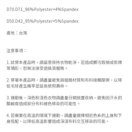
D70.D71_96%Polyester+4%Spandex
D50.D42_95%Polyester+5%Spandex
產地：台灣
注意事項：
1. 試穿本產品時，請留意保持衣物乾淨，若造成髒污毀損或剪標
等情形，恕無法接受退換貨服務。
2. 穿著本產品時，請盡量避免與粗糙材質和布料接觸摩擦，以降
低毛球產生機率並延長使用壽命。
3. 運動後，深色和淺色衣物請盡量分開放置收納，避免因汗水的
酸鹼度造成部分布料褪色移染的可能性。
4. 若需要在高溫的環境下運動，請盡量選擇相近色系的上身和下
身搭配，以降低高溫影響造成深淺布料交互移染的可能。