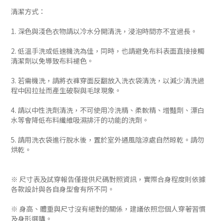
清潔方式：
1. 深色與淺色衣物請以冷水分開清洗，浸泡時間亦不宜過長。
2. 低溫手洗或低速機洗為佳，同時，也請避免布料表面直接接觸
清潔劑以免導致布料褪色。
3. 若需機洗，請將衣褲穿面反翻放入洗衣袋清洗，以減少清洗過
程中因拉扯而產生破裂與毛球現象。
4. 請以中性洗劑清洗，不可使用冷洗精、柔軟精、增豔劑、漂白
水等會降低布料纖維吸濕排汗的功能的洗劑。
5. 請用洗衣袋進行脫水後，置於室外通風陰涼處自然晾乾。請勿
烘乾。
※ 尺寸表及試穿報告僅提供尺碼對照資訊，實際合身程度則依據
各款設計與各自身型會有所不同。
※ 身高、體重與尺寸沒有絕對的關係，建議依照您個人穿著習慣
及身形選購。