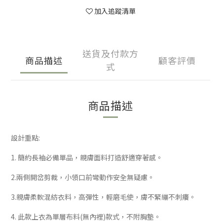
加入追蹤清單
送貨及付款方
商品描述
顧客評價
式
商品描述
設計重點:
1. 簡約長袖必備單品，親膚面料打造舒適穿著感。
2.兩側開岔剪裁
，
小領口前彎動作安全無疑慮。
3.親膚柔軟混紡衣料，高彈性
，
輕磨毛使
，
膚不緊繃不刺癢
。
4. 此款上衣為單層布料(無內裡)款式
，
不附胸墊。