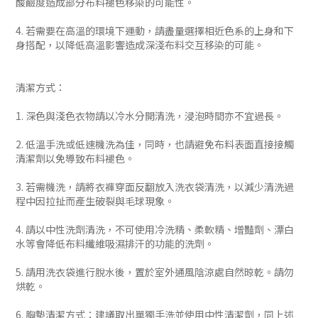
酸鹼度造成部分布料褪色移染的可能性。
4. 若需要在高溫的環境下運動，請盡量選擇相近色系的上身和下
身搭配，以降低高溫影響造成深淺布料交互移染的可能。
清潔方式：
1. 深色與淺色衣物請以冷水分開清洗，浸泡時間亦不宜過長。
2. 低溫手洗或低速機洗為佳，同時，也請避免布料表面直接接觸
清潔劑以免導致布料褪色。
3. 若需機洗，請將衣褲穿面反翻放入洗衣袋清洗，以減少清洗過
程中因拉扯而產生破裂與毛球現象。
4. 請以中性洗劑清洗，不可使用冷洗精、柔軟精、增豔劑、漂白
水等會降低布料纖維吸濕排汗的功能的洗劑。
5. 請用洗衣袋進行脫水後，置於室外通風陰涼處自然晾乾。請勿
烘乾。
6. 胸墊清潔方式：建議取出單獨手洗並使用中性清潔劑，同上述