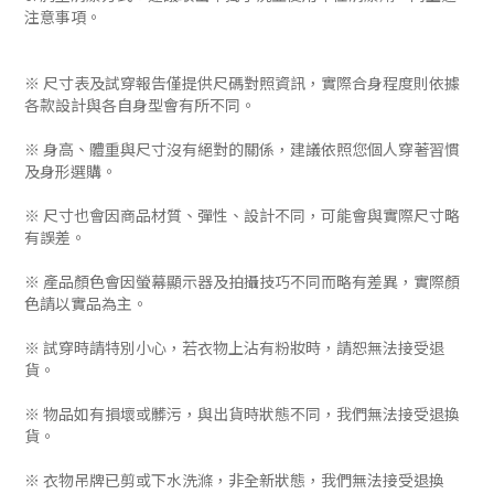
注意事項。
※ 尺寸表及試穿報告僅提供尺碼對照資訊，實際合身程度則依據
各款設計與各自身型會有所不同。
※ 身高、體重與尺寸沒有絕對的關係，建議依照您個人穿著習慣
及身形選購。
※ 尺寸也會因商品材質、彈性、設計不同，可能會與實際尺寸略
有誤差。
※ 產品顏色會因螢幕顯示器及拍攝技巧不同而略有差異，實際顏
色請以實品為主。
※ 試穿時請特別小心，若衣物上沾有粉妝時，請恕無法接受退
貨。
※ 物品如有損壞或髒污，與出貨時狀態不同，我們無法接受退換
貨。
※ 衣物吊牌已剪或下水洗滌，非全新狀態，我們無法接受退換