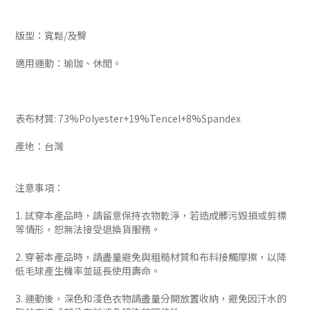
版型：寬鬆/及臀
適用運動：瑜珈、休閒。
表布材質: 73%Polyester+19%Tencel+8%Spandex
產地：台灣
注意事項：
1. 試穿本產品時，請留意保持衣物乾淨，若造成髒污毀損或剪標
等情形，恕無法接受退換貨服務。
2. 穿著本產品時，請盡量避免與粗糙材質和布料接觸摩擦，以降
低毛球產生機率並延長使用壽命。
3. 運動後，深色和淺色衣物請盡量分開放置收納，避免因汗水的