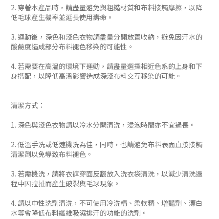
2. 穿著本產品時，請盡量避免與粗糙材質和布料接觸摩擦，以降
低毛球產生機率並延長使用壽命。
3. 運動後，深色和淺色衣物請盡量分開放置收納，避免因汗水的
酸鹼度造成部分布料褪色移染的可能性。
4. 若需要在高溫的環境下運動，請盡量選擇相近色系的上身和下
身搭配，以降低高溫影響造成深淺布料交互移染的可能。
清潔方式：
1. 深色與淺色衣物請以冷水分開清洗，浸泡時間亦不宜過長。
2. 低溫手洗或低速機洗為佳，同時，也請避免布料表面直接接觸
清潔劑以免導致布料褪色。
3. 若需機洗，請將衣褲穿面反翻放入洗衣袋清洗，以減少清洗過
程中因拉扯而產生破裂與毛球現象。
4. 請以中性洗劑清洗，不可使用冷洗精、柔軟精、增豔劑、漂白
水等會降低布料纖維吸濕排汗的功能的洗劑。