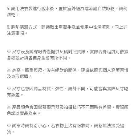
5. 請用洗衣袋進行脫水後，置於室外通風陰涼處自然晾乾。請勿
烘乾。
6. 胸墊清潔方式：建議取出單獨手洗並使用中性清潔劑，同上述
注意事項。
※ 尺寸表及試穿報告僅提供尺碼對照資訊，實際合身程度則依據
各款設計與各自身型會有所不同。
※ 身高、體重與尺寸沒有絕對的關係，建議依照您個人穿著習慣
及身形選購。
※ 尺寸也會因商品材質、彈性、設計不同，可能會與實際尺寸略
有誤差。
※ 產品顏色會因螢幕顯示器及拍攝技巧不同而略有差異，實際顏
色請以實品為主。
※ 試穿時請特別小心，若衣物上沾有粉妝時，請恕無法接受退
貨。