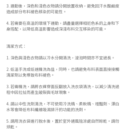
3. 運動後，深色和淺色衣物請分開放置收納，避免因汗水酸鹼度
造成部分布料褪色移染的可能性。
4. 若需要在高溫的環境下運動，請盡量選擇相近色系的上身和下
身搭配，以降低高溫影響造成深淺布料交互移染的可能。
清潔方式：
1. 深色與淺色衣物請以冷水分開清洗，浸泡時間亦不宜過長。
2. 低溫手洗或低速機洗為佳，同時，也請避免布料表面直接接觸
清潔劑以免導致布料褪色。
3. 若需機洗，請將衣褲穿面反翻放入洗衣袋清洗，以減少清洗過
程中因拉扯而產生破裂與毛球現象。
4. 請以中性洗劑清洗，不可使用冷洗精、柔軟精、增豔劑、漂白
水等會降低布料纖維吸濕排汗的功能的洗劑。
5. 請用洗衣袋進行脫水後，置於室外通風陰涼處自然晾乾。請勿
烘乾。