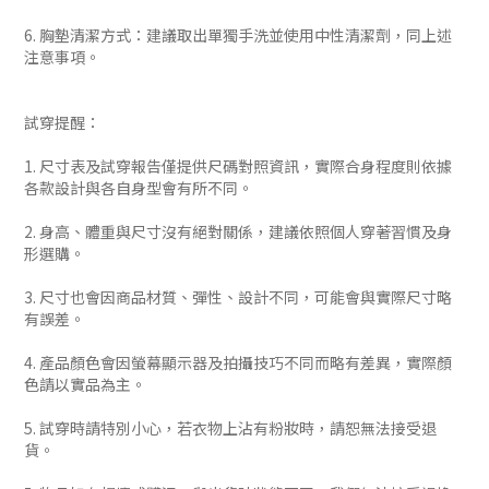
6. 胸墊清潔方式：建議取出單獨手洗並使用中性清潔劑，同上述
注意事項。
試穿提醒：
1. 尺寸表及試穿報告僅提供尺碼對照資訊，實際合身程度則依據
各款設計與各自身型會有所不同。
2. 身高、體重與尺寸沒有絕對關係，建議依照個人穿著習慣及身
形選購。
3. 尺寸也會因商品材質、彈性、設計不同，可能會與實際尺寸略
有誤差。
4. 產品顏色會因螢幕顯示器及拍攝技巧不同而略有差異，實際顏
色請以實品為主。
5. 試穿時請特別小心，若衣物上沾有粉妝時，請恕無法接受退
貨。