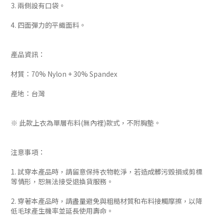
3. 兩側設有口袋。
4. 四面彈力的平織面料。
產品資訊：
材質：
70% Nylon + 30% Spandex
產地：台灣
※ 此款上衣為單層布料(無內裡)款式，不附胸墊。
注意事項：
1. 試穿本產品時，請留意保持衣物乾淨，若造成髒污毀損或剪標
等情形，恕無法接受退換貨服務。
2. 穿著本產品時，請盡量避免與粗糙材質和布料接觸摩擦，以降
低毛球產生機率並延長使用壽命。