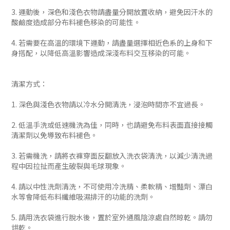
3. 運動後，深色和淺色衣物請盡量分開放置收納，避免因汗水的
酸鹼度造成部分布料褪色移染的可能性。
4. 若需要在高溫的環境下運動，請盡量選擇相近色系的上身和下
身搭配，以降低高溫影響造成深淺布料交互移染的可能。
清潔方式：
1. 深色與淺色衣物請以冷水分開清洗，浸泡時間亦不宜過長。
2. 低溫手洗或低速機洗為佳，同時，也請避免布料表面直接接觸
清潔劑以免導致布料褪色。
3. 若需機洗，請將衣褲穿面反翻放入洗衣袋清洗，以減少清洗過
程中因拉扯而產生破裂與毛球現象。
4. 請以中性洗劑清洗，不可使用冷洗精、柔軟精、增豔劑、漂白
水等會降低布料纖維吸濕排汗的功能的洗劑。
5. 請用洗衣袋進行脫水後，置於室外通風陰涼處自然晾乾。請勿
烘乾。