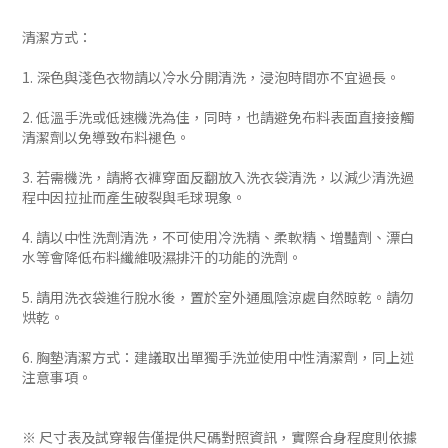
清潔方式：
1. 深色與淺色衣物請以冷水分開清洗，浸泡時間亦不宜過長。
2. 低溫手洗或低速機洗為佳，同時，也請避免布料表面直接接觸
清潔劑以免導致布料褪色。
3. 若需機洗，請將衣褲穿面反翻放入洗衣袋清洗，以減少清洗過
程中因拉扯而產生破裂與毛球現象。
4. 請以中性洗劑清洗，不可使用冷洗精、柔軟精、增豔劑、漂白
水等會降低布料纖維吸濕排汗的功能的洗劑。
5. 請用洗衣袋進行脫水後，置於室外通風陰涼處自然晾乾。請勿
烘乾。
6. 胸墊清潔方式：建議取出單獨手洗並使用中性清潔劑，同上述
注意事項。
※ 尺寸表及試穿報告僅提供尺碼對照資訊，實際合身程度則依據