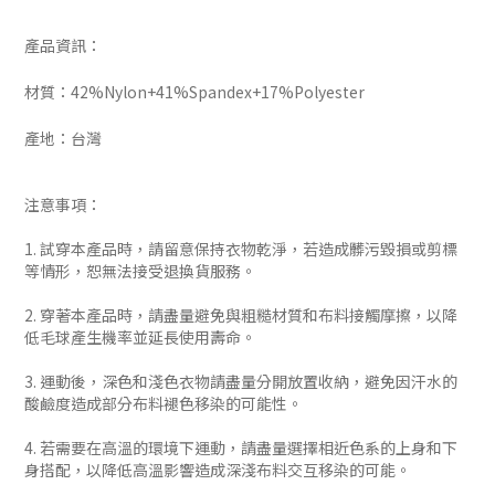
產品資訊：
材質：42%Nylon+41%Spandex+17%Polyester
產地：台灣
注意事項：
1. 試穿本產品時，請留意保持衣物乾淨，若造成髒污毀損或剪標
等情形，恕無法接受退換貨服務。
2. 穿著本產品時，請盡量避免與粗糙材質和布料接觸摩擦，以降
低毛球產生機率並延長使用壽命。
3. 運動後，深色和淺色衣物請盡量分開放置收納，避免因汗水的
酸鹼度造成部分布料褪色移染的可能性。
4. 若需要在高溫的環境下運動，請盡量選擇相近色系的上身和下
身搭配，以降低高溫影響造成深淺布料交互移染的可能。