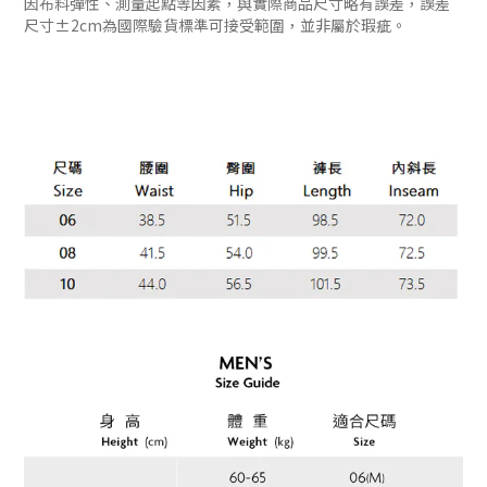
因布料彈性、測量起點等因素，與實際商品尺寸略有誤差，誤差
尺寸±2cm為國際驗貨標準可接受範圍，並非屬於瑕疵。