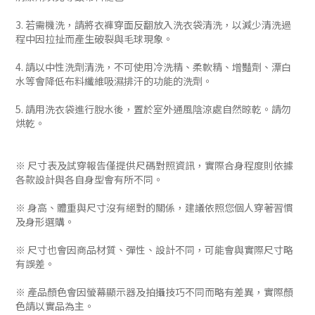
3. 若需機洗，請將衣褲穿面反翻放入洗衣袋清洗，以減少清洗過
程中因拉扯而產生破裂與毛球現象。
4. 請以中性洗劑清洗，不可使用冷洗精、柔軟精、增豔劑、漂白
水等會降低布料纖維吸濕排汗的功能的洗劑。
5. 請用洗衣袋進行脫水後，置於室外通風陰涼處自然晾乾。請勿
烘乾。
※ 尺寸表及試穿報告僅提供尺碼對照資訊，實際合身程度則依據
各款設計與各自身型會有所不同。
※ 身高、體重與尺寸沒有絕對的關係，建議依照您個人穿著習慣
及身形選購。
※ 尺寸也會因商品材質、彈性、設計不同，可能會與實際尺寸略
有誤差。
※ 產品顏色會因螢幕顯示器及拍攝技巧不同而略有差異，實際顏
色請以實品為主。