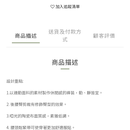
加入追蹤清單
送貨及付款方
商品描述
顧客評價
式
商品描述
設計重點:
1.以運動面料的素材製作休閒感的褲裝，動、靜皆宜。
2. 後腰臀剪裁有修飾臀型的效果。
3.啞光的陶瓷布面質感，素雅低調。
4. 腰頭鬆緊帶可使穿著更加舒適服貼。