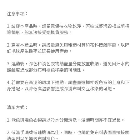
注意事項：
1. 試穿本產品時，請留意保持衣物乾淨，若造成髒污毀損或剪標
等情形，恕無法接受退換貨服務。
2. 穿著本產品時，請盡量避免與粗糙材質和布料接觸摩擦，以降
低毛球產生機率並延長使用壽命。
3. 運動後，深色和淺色衣物請盡量分開放置收納，避免因汗水的
酸鹼度造成部分布料褪色移染的可能性。
4. 若需要在高溫的環境下運動，請盡量選擇相近色系的上身和下
身搭配，以降低高溫影響造成深淺布料交互移染的可能。
清潔方式：
1. 深色與淺色衣物請以冷水分開清洗，浸泡時間亦不宜過長。
2. 低溫手洗或低速機洗為佳，同時，也請避免布料表面直接接觸
清潔劑以免導致布料褪色。