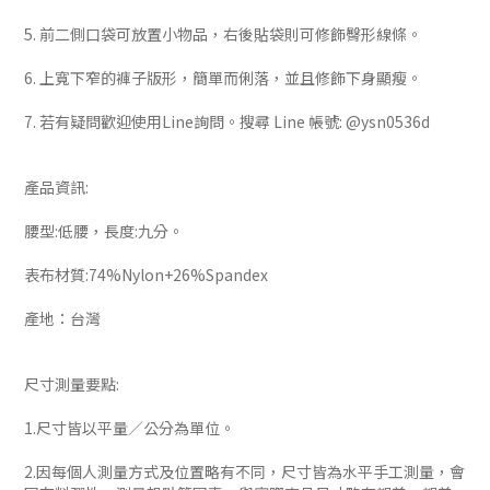
5. 前二側口袋可放置小物品，右後貼袋則可修飾臀形線條。
6. 上寬下窄的褲子版形，簡單而俐落，並且修飾下身顯瘦。
7. 若有疑問歡迎使用Line詢問。搜尋 Line 帳號: @ysn0536d
產品資訊:
腰型:低腰，長度:九分。
表布材質:74%Nylon+26%Spandex
產地：台灣
尺寸測量要點:
1.尺寸皆以平量／公分為單位。
2.因每個人測量方式及位置略有不同，尺寸皆為水平手工測量，會